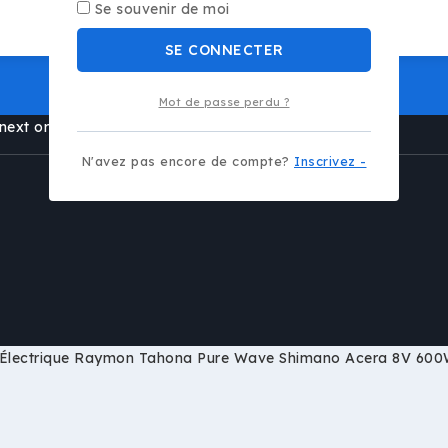
Se souvenir de moi
SE CONNECTER
Mot de passe perdu ?
next order.
N'avez pas encore de compte?
Inscrivez -
Électrique Raymon Tahona Pure Wave Shimano Acera 8V 600