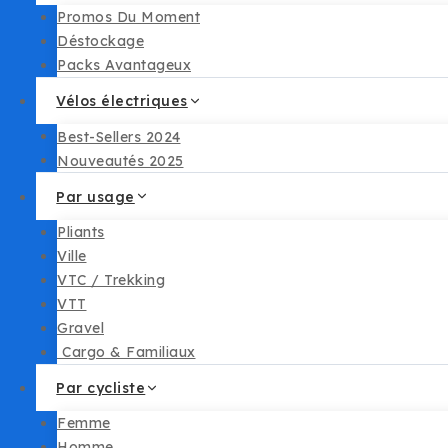
Promos Du Moment
Déstockage
Packs Avantageux
Vélos électriques
Best-Sellers 2024
Nouveautés 2025
Par usage
Pliants
Ville
VTC / Trekking
VTT
Gravel
︎ Cargo & Familiaux
Par cycliste
Femme
Homme