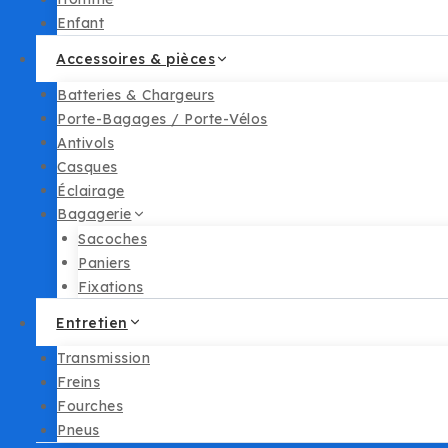
Enfant
Accessoires & pièces
Batteries & Chargeurs
Porte-Bagages / Porte-Vélos
Antivols
Casques
Éclairage
Bagagerie
Sacoches
Paniers
Fixations
Entretien
Transmission
Freins
Fourches
Pneus