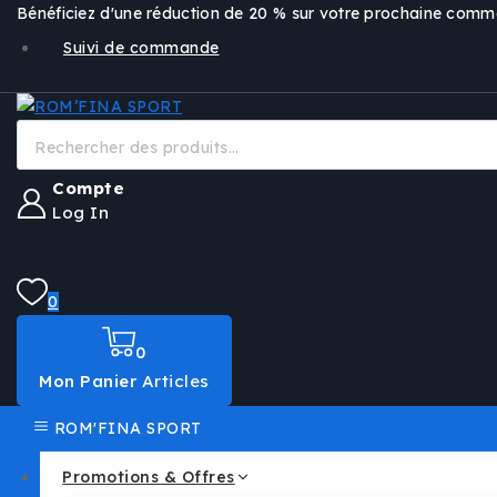
Passer
Bénéficiez d'une réduction de 20 % sur votre prochaine co
au
Suivi de commande
contenu
Recherche
pour:
Compte
Log In
0
0
Mon Panier
Articles
ROM'FINA SPORT
Promotions & Offres