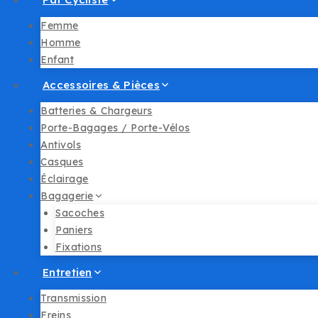
Femme
Homme
Enfant
Accessoires & Pièces
Batteries & Chargeurs
Porte-Bagages / Porte-Vélos
Antivols
Casques
Éclairage
Bagagerie
Sacoches
Paniers
Fixations
Entretien
Transmission
Freins