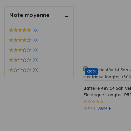
Note moyenne
(0)
(0)
(0)
(0)
(0)
-20%
Batterie 48v 14.5ah Ve
Electrique Longtail R5
0
499
€
399
€
sur
5