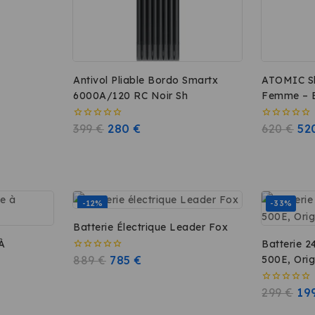
Antivol Pliable Bordo Smartx
ATOMIC S
6000A/120 RC Noir Sh
Femme – B
0
399
€
280
€
0
620
€
52
sur
sur
5
5
-12%
-33%
Batterie Électrique Leader Fox
 À
Batterie 2
0
889
€
785
€
500E, Orig
sur
5
0
299
€
19
sur
5