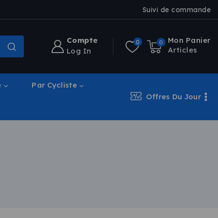
Suivi de commande
Compte
Mon Panier
0
0
Articles
Log In
e
Par Cycliste
Offres Du Jour