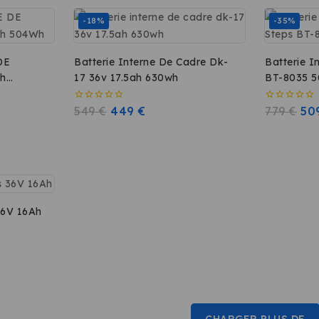
-18%
-35%
DE
Batterie Interne De Cadre Dk-
Batterie I
h
17 36v 17.5ah 630wh
BT-8035 
0
549
€
449
€
0
779
€
50
sur
sur
5
5
terie Moma Bikes 36V 16Ah
CHARGER PLUS DE