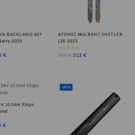
kis BACKLAND 107
ATOMIC Skis BENT CHETLER
erry 2023
120 2023
0
€
0
750
€
512
€
sur
5
-25%
4V 10.5AH Elops
inal
9
€