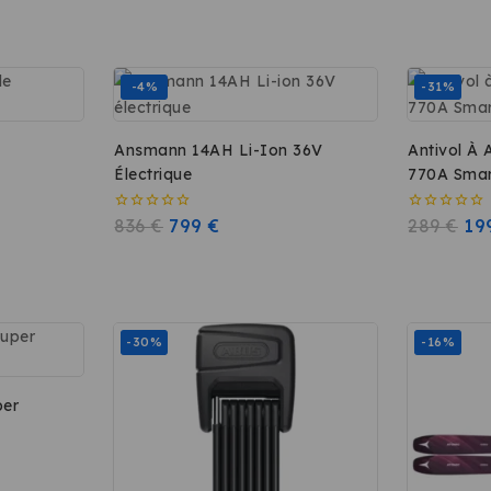
-4%
-31%
Ansmann 14AH Li-Ion 36V
Antivol À 
Électrique
770A Smar
0
836
€
799
€
0
289
€
19
sur
sur
5
5
-30%
-16%
per