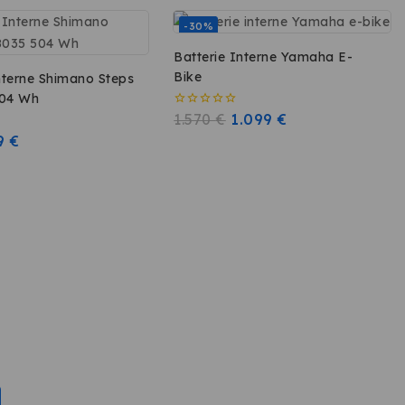
-30%
Batterie Interne Yamaha E-
Bike
nterne Shimano Steps
504 Wh
0
1.570
€
1.099
€
sur
9
€
5