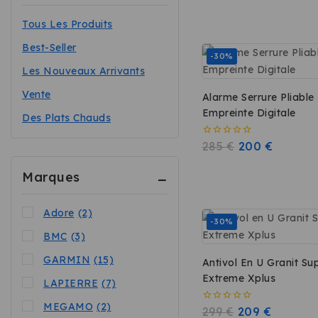
Promotions
Tous Les Produits
Promotions & Offres
Best-Seller
-30%
Radar et Eclairage
Les Nouveaux Arrivants
Scooters
Vente
Alarme Serrure Pliable
SKI
Empreinte Digitale
Des Plats Chauds
TAPIS DE COURSE
0
285
€
200
€
Top ventes
sur
5
Tout-Suspendus
Marques
Vélo électrique
Adore
(2)
Vélos
-30%
BMC
(3)
Vélos électriques
GARMIN
(15)
Antivol En U Granit Su
VTT électrique
Extreme Xplus
LAPIERRE
(7)
MEGAMO
(2)
0
299
€
209
€