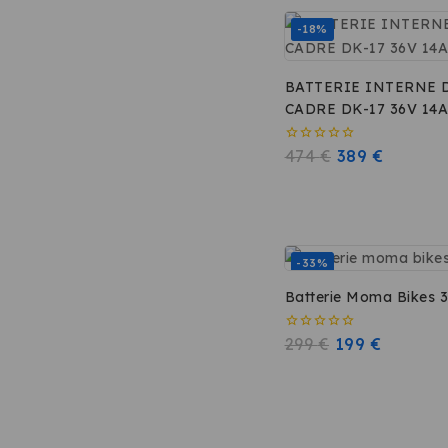
-18%
BATTERIE INTERNE 
CADRE DK-17 36V 14A
504Wh
0
474
€
389
€
sur
5
-33%
Bat
0
299
€
199
€
sur
5