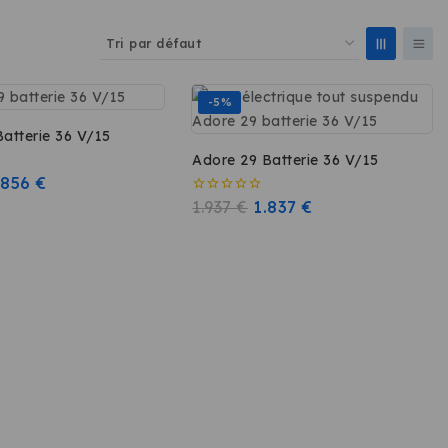
-5%
dore 29 Batterie 36 V/15
Adore 29 Batterie 36 V/15
.856
€
0
1.937
€
1.837
€
sur
5