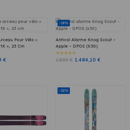
-18%
Arceau Pour Vélo «
Antivol Alarme Knog Scout –
tX », 23 Cm
Apple – DPOS (x30)
9
€
0
1.800
€
1.484,10
€
sur
5
-32%