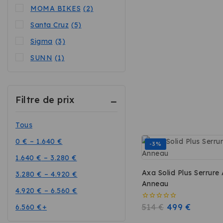
sur
MOMA BIKES
(2)
5
Santa Cruz
(5)
Sigma
(3)
SUNN
(1)
Filtre de prix
Tous
0
€
–
1.640
€
-3%
1.640
€
–
3.280
€
Axa Solid Plus Serrure
3.280
€
–
4.920
€
Anneau
4.920
€
–
6.560
€
0
514
€
499
€
6.560
€
+
sur
5