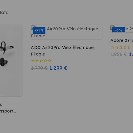
tats
-35%
-5%
A
ADO Air20Pro Vélo Électrique
Pliable
0
1.956
€
1
sur
5
0
1.999
€
1.299
€
sur
5
s
nsporter