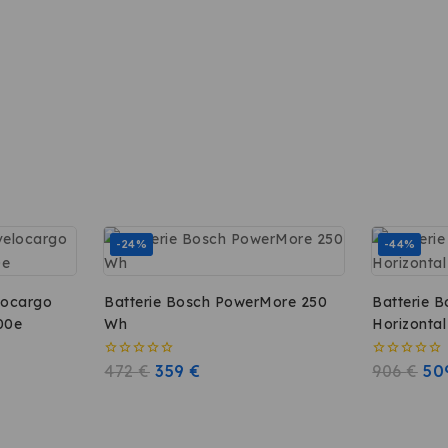
-24%
-44%
locargo
Batterie Bosch PowerMore 250
Batterie 
00e
Wh
Horizonta
0
472
€
359
€
0
906
€
5
sur
sur
5
5