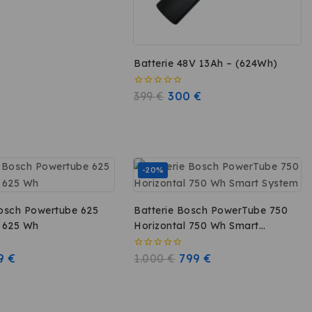
Batterie 48V 13Ah – (624Wh)
0
399
€
300
€
sur
5
-20%
Bosch Powertube 625
Batterie Bosch PowerTube 750
l 625 Wh
Horizontal 750 Wh Smart
System
09
€
0
1.000
€
799
€
sur
5