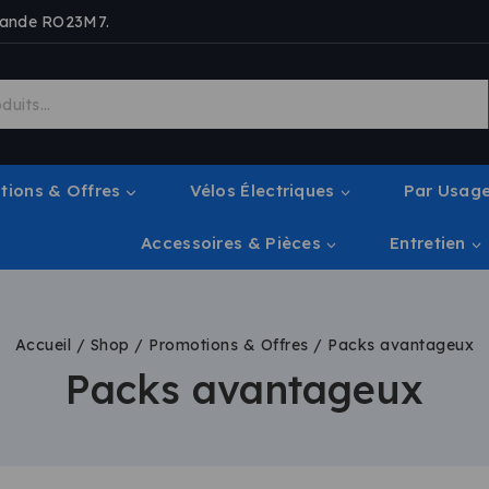
mmande RO23M7.
tions & Offres
Vélos Électriques
Par Usag
Accessoires & Pièces
Entretien
Accueil
/
Shop
/
Promotions & Offres
/
Packs avantageux
Packs avantageux