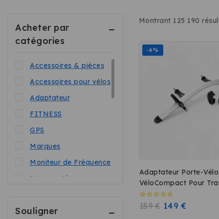
Montrant 1
25
190
résul
Acheter par
catégories
-6%
Accessoires & pièces
Accessoires pour vélos
Adaptateur
FITNESS
GPS
Marques
Moniteur de Fréquence
Adaptateur Porte-Vélo
Nouveautés
VéloCompact Pour Tra
1 Vélo Supplémentaire.
Panier
0
159
€
149
€
Souligner
PEDALE
sur
5