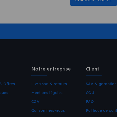
Notre entreprise
Client
& Offres
Livraison & retours
SAV & garanties
iques
Mentions légales
CGU
CGV
FAQ
Qui sommes-nous
Politique de conf