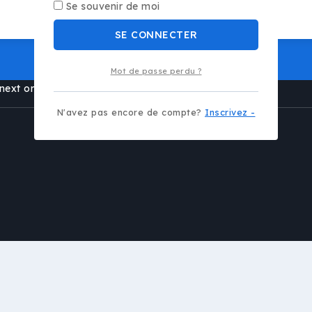
Se souvenir de moi
SE CONNECTER
Mot de passe perdu ?
next order.
N'avez pas encore de compte?
Inscrivez -