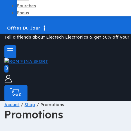
Fourches
Pneus
Offres Du Jour
Tell a friends about Electech Electronics & get 30% off your 
0
Accueil
/
Shop
/
Promotions
Promotions