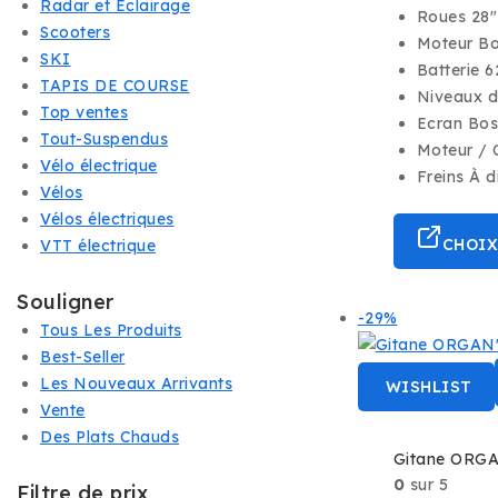
Radar et Eclairage
pri
Roues 28″
init
Scooters
Moteur B
éta
SKI
3.9
Batterie 
TAPIS DE COURSE
Niveaux d
Top ventes
Ecran Bos
Tout-Suspendus
Moteur / 
Vélo électrique
Freins À 
Vélos
Vélos électriques
CHOIX
VTT électrique
Souligner
Produit
-29%
Tous Les Produits
en
Best-Seller
vente
Les Nouveaux Arrivants
WISHLIST
Vente
Des Plats Chauds
Gitane ORGA
0
sur 5
Filtre de prix