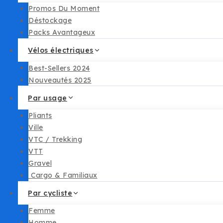
Promos Du Moment
Déstockage
Packs Avantageux
Vélos électriques
Best-Sellers 2024
Nouveautés 2025
Par usage
Pliants
Ville
VTC / Trekking
VTT
Gravel
︎ Cargo & Familiaux
Par cycliste
Femme
Homme