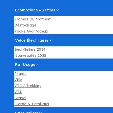
Promotions & Offres
Promos Du Moment
Déstockage
Packs Avantageux
Vélos Électriques
Best-Sellers 2024
Nouveautés 2025
Par Usage
Pliants
Ville
VTC / Trekking
VTT
Gravel
︎ Cargo & Familiaux
Par Cycliste