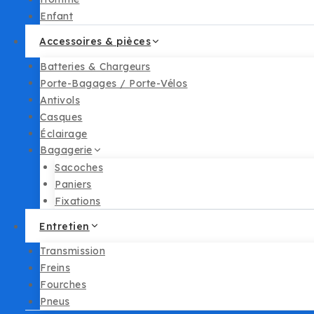
Enfant
Accessoires & pièces
Batteries & Chargeurs
Porte-Bagages / Porte-Vélos
Antivols
Casques
Éclairage
Bagagerie
Sacoches
Paniers
Fixations
Entretien
Transmission
Freins
Fourches
Pneus