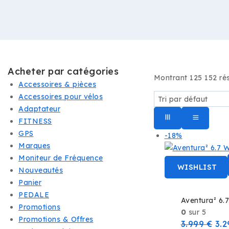
Acheter par catégories
Montrant 1
25
152
rés
Accessoires & pièces
Accessoires pour vélos
Adaptateur
FITNESS
GPS
Produit
-18%
Marques
en
Moniteur de Fréquence
vente
WISHLIST
Nouveautés
Panier
PEDALE
Aventura² 6.
Promotions
0
sur 5
Promotions & Offres
Le
3.999
€
3.