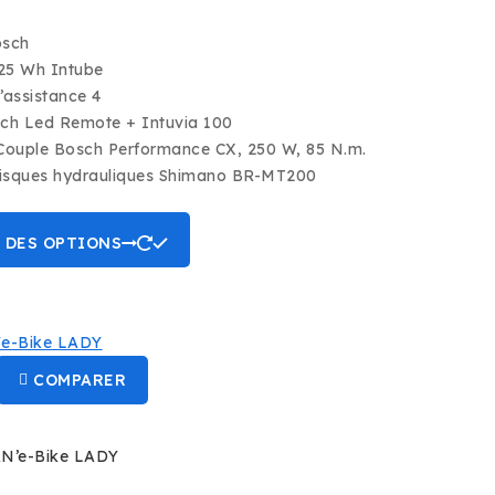
x
prix
ial
actuel
osch
it :
est :
99 €.
3.299 €.
625 Wh Intube
’assistance 4
ch Led Remote + Intuvia 100
Couple Bosch Performance CX, 250 W, 85 N.m.
disques hydrauliques Shimano BR-MT200
Ce
 DES OPTIONS
produit
existe
en
plusieurs
variantes.
COMPARER
Les
options
peuvent
N’e-Bike LADY
être
sélectionnées