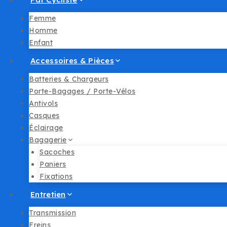
Femme
Homme
Enfant
Accessoires & Pièces
Batteries & Chargeurs
Porte-Bagages / Porte-Vélos
Antivols
Casques
Éclairage
Bagagerie
Sacoches
Paniers
Fixations
Entretien
Transmission
Freins