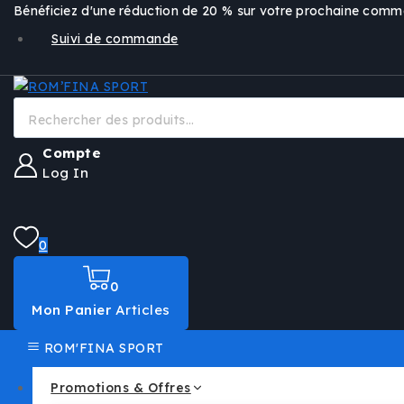
Passer
Bénéficiez d'une réduction de 20 % sur votre prochaine co
au
Suivi de commande
contenu
Recherche
pour:
Compte
Log In
0
0
Mon Panier
Articles
ROM'FINA SPORT
Promotions & Offres